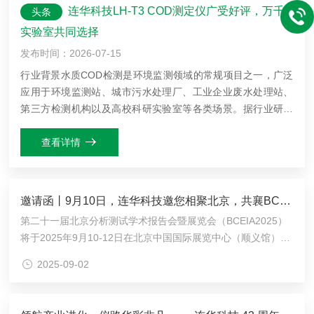
连华科技LH-T3 COD测定仪广受好评，万千
头条
实验室共同选择
发布时间：2026-07-15
行业背景水质COD检测是环境监测领域的常规项目之一，广泛
应用于环境监测站、城市污水处理厂、工业企业废水处理站、
第三方检测机构以及高校科研实验室等各类场景。据行业研究
数据，2025年全球COD分析仪市场规模约为3.38亿美元，预计
到2032年将增长至5.58亿美元。另有分析指出，2...
查看详情
邀请函丨9月10日，连华科技邀您相聚北京，共襄BCEIA盛会
第二十一届北京分析测试学术报告会暨展览会（BCEIA2025）
将于2025年9月10-12日在北京中国国际展览中心（顺义馆）举
办。本届盛会恰逢BCEIA四十周年，以“辉煌四十载再谱新篇
2025-09-02
章”为主题，汇聚前沿技术，超700家企业参展，设20余个学术
分会，是行业交流的重要平台。连华科技将携高精度水质分析
仪器、智能化水质检测解决方案及环境检测设备亮相，现场有