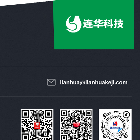
lianhua@lianhuakeji.com