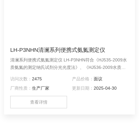
LH-P3NHN清澜系列便携式氨氮测定仪
​清澜系列便携式氨氮测定仪 LH-P3NHN符合《HJ535-2009水
质氨氮的测定纳氏试剂分光光度法》、《HJ536-2009水质氨
氮的测定水杨酸分光光度法》国家政策标准，采用经典连华家
访问次数：
2475
产品价格：
面议
族式动态表盘界面，可直观显示检测结果，量程超限红色警
厂商性质：
生产厂家
更新日期：
2025-04-30
示。内置大容量锂电池，采用Type-c标准接口，续航持久，充
电、数据传输都非常方便。
查看详情