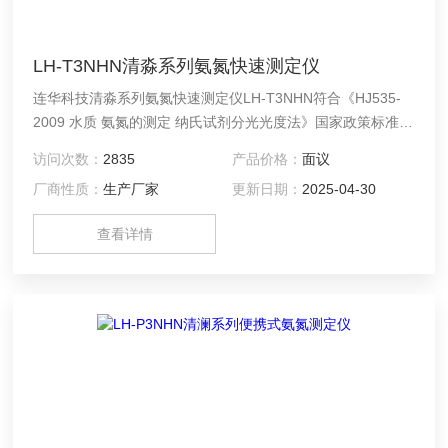
LH-T3NHN清淼系列氨氮快速测定仪
连华科技清淼系列氨氮快速测定仪LH-T3NHN符合《HJ535-
2009 水质 氨氮的测定 纳氏试剂分光光度法》国家政策标准，
可实现0-160mg/L(分段)氨氮指标快速检测，功能简单浓度直
访问次数：
2835
产品价格：
面议
读，支持φ16mm管比色、10mm皿比色2种测量模式。3.5时
厂商性质：
生产厂家
更新日期：
2025-04-30
高清彩色屏幕，表盘式UI清晰美观，经济实用。
查看详情