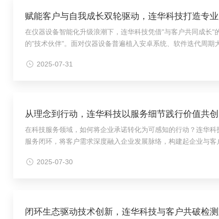
赋能客户与自我成长双轮驱动，连华科技打造专业
在仪器设备智能化升级浪潮下，连华科技凭借"与客户共同成长"
的"技术伙伴"。面对仪器设备普遍植入安卓系统、软件迭代周期
每周开展实操演练，每月进行知识考核，确保技术储备始终满足市场
2025-07-31
从理念到行动，连华科技以服务细节践行价值共创
在科技服务领域，如何将企业承诺转化为可感知的行动？连华科技
服务闭环，将客户需求深度融入企业发展脉络，构建起企业与客户
售后人员的标配。无论是实验室里"希望检测速度再快10%"的效率
2025-07-30
闭环生态驱动技术创新，连华科技与客户共破检测