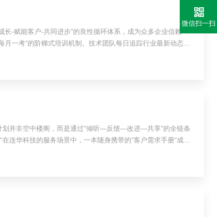
微信扫一扫
长-赋能客户-共同进步"的良性循环体系，成为众多企业信赖
每月一考"的阶梯式培训机制。技术团队每日追踪行业最新动态，
划并非空中楼阁，而是通过"倾听—反馈—改进—共享"的全链条
在连华科技的服务场景中，一本随身携带的"客户需求手册"成为