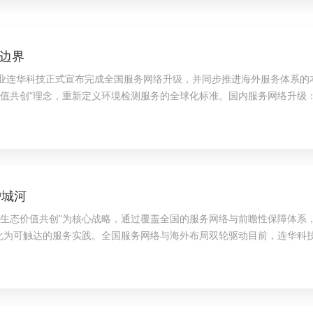
边界
连华科技正式宣布完成全国服务网络升级，并同步推进海外服务体系的本
值共创"理念，重新定义环境检测服务的全球化标准。国内服务网络升级
小时需求响应机制。针对中国地域气候与产业特征差异，企业推出行...
护城河
生态价值共创"为核心战略，通过覆盖全国的服务网络与前瞻性保障体系，
化为可触达的服务实践。全国服务网络与海外布局双轮驱动目前，连华科技
衔接。更值得关注的是，企业同步推进东南亚、中东等海外市场拓...