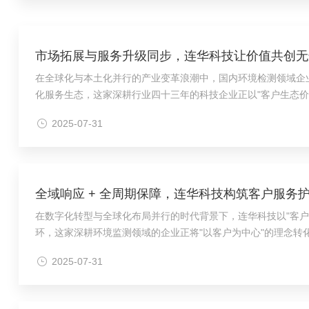
市场拓展与服务升级同步，连华科技让价值共创无
在全球化与本土化并行的产业变革浪潮中，国内环境检测领域企业
化服务生态，这家深耕行业四十三年的科技企业正以"客户生态价
网络，连华科技创新打造"环形服务圈"体系，实现重点工业城市1
2025-07-31
全域响应 + 全周期保障，连华科技构筑客户服务
在数字化转型与全球化布局并行的时代背景下，连华科技以"客户
环，这家深耕环境监测领域的企业正将"以客户为中心"的理念转
务站"三级架构，确保售前咨询、售中部署、售后维护全流程无缝
2025-07-31