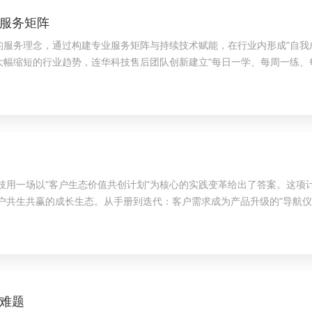
服务矩阵
的服务理念，通过构建专业服务矩阵与持续技术赋能，在行业内形成"自我成
大幅缩短的行业趋势，连华科技售后团队创新建立"每日一学、每周一练、
需求。这种"技术预判"能力使企业在某环保集团全国设备升级...
用一场以"客户生态价值共创计划"为核心的实践变革给出了答案。这项计
共生共赢的成长生态。从手册到迭代：客户需求成为产品升级的"导航仪"
诉求，还是操作现场"界面能否更简化"的体验建议，这些看...
难题