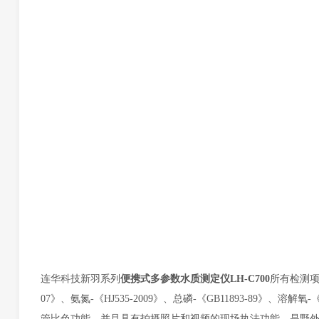
便携式多参数水质测定仪
连华科技新羽系列
L
H-C700
所有检测
07》、氨氮-《HJ535-2009》、总磷-《GB11893-89》
管比色功能，并且具有拍摄照片和视频的现场执法功能，是野