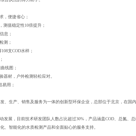
需求，便捷省心；
率，测值稳定性10倍提升；
测信息；
目检测；
08支COD水样；
；
据曲线图；
验器材，户外检测轻松应对。
简洁易用；
研发、生产
、
销售
及服务
为一体的创新型
环保
企业，
总部位于北京，
在国
动发展
，
目前
技术研发团队人数占比超过
30%，产品涵盖COD、总氮、
业化、智能化的水质检测
产品
和全面贴心的服务支持。