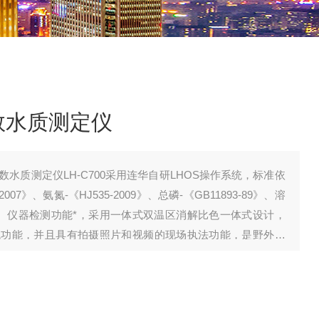
数水质测定仪
数水质测定仪LH-C700采用连华自研LHOS操作系统，标准依
-2007》、氨氮-《HJ535-2009》、总磷-《GB11893-89》、溶
009》。仪器检测功能*，采用一体式双温区消解比色一体式设计，
色功能，并且具有拍摄照片和视频的现场执法功能，是野外综