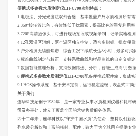
便携式多参数水质测定仪
LH-C700
功能特点：
1.电极法、分光光度法双剑合璧，基本覆盖户外水质检测所有
2.360°旋转管比色，有效降低干扰因素，提高比色管重复利用
3.720P高清摄像头，可进行现场拍照或视频录制，记录实地检
4.12孔双温区消解，两个温区独立控制，适合多指标、批次项
5.户外检测无续航焦虑，综合工况下续航长达8小时，最多可消解1
6.标准曲线制定与校正，支持系数曲线和样品曲线的自定义标定
7.数据智能整理分析，支持数据筛选、分析，智能生成周/月数
8.
便携式多参数水质测定仪
LH-C700
配备便携式配件箱，集成实
9.LHOS操作系统，基于安卓定制，运行稳定流畅，表盘式UI
关于我们
连华科技始创于
1982年，
是一家专业从事水质检测仪器
和耗材
司及办事处
，
建立了覆盖全国的营销售后服务体系。
四
十
二
年来
，
连华科技以
“守护中国水质"为使命，
坚持以创新驱
列水质分析仪和丰富的
耗材、
配件，
致力于为
全球用户
提供专