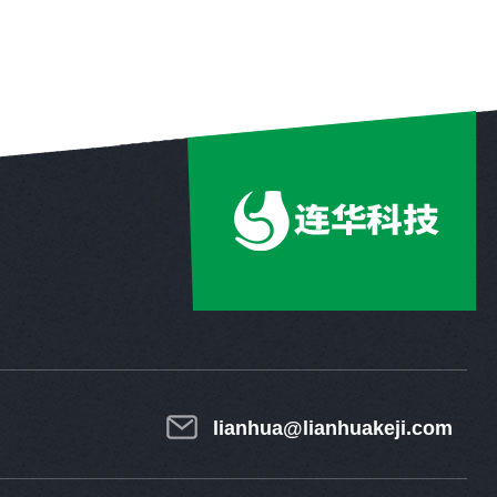
lianhua@lianhuakeji.com