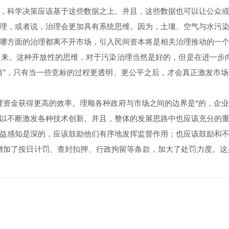
，科学决策应该基于这些数据之上。并且，这些数据也可以让公众
合理，或者说，治理会更加具有系统思维。因为，土壤、空气与水污
哪方面的治理都离不开市场，引入民间资本将是相关治理推动的一
来。这种开放性的思维，对于污染治理当然是好的，但是在进一步
目”，只有当一些竞标的过程更透明、更公平之后，才会真正激发市
理资金获得更高的效率。理顺各种政府与市场之间的边界是*的，企
可以不断激发各种技术创新。并且，整体的发展思路中也应该充分的
益感知是深的，应该鼓励他们有序地发挥监督作用；也应该鼓励和
新法增加了按日计罚、查封扣押、行政拘留等条款，加大了处罚力度。