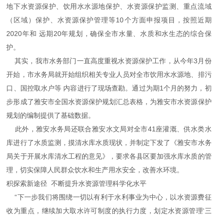
地下水资源保护、饮用水水源地保护、水资源保护监测、重点流域
（区域）保护、水资源保护管理等10个方面申报项目，按照近期
2020年和 远期20年规划，确保全市水量、水质和水生态的综合保
护。
其实，我市水务部门一直高度重视水资源保护工作，从今年3月份
开始，市水务局就开始组织相关专业人员对全市饮用水水源地、排污
口、国控取水户等 内容进行了现场查勘。通过为期1个月的努力，初
步形成了雅安市全国水资源保护规划汇总表格，为雅安市水资源保护
规划的编制提供了基础数据。
此外，雅安水务局还联合雅安水文局对全市41座灌溉、供水类水
库进行了水质监测，摸清水库水质现状，并制定下发了《雅安市水务
局关于开展水库清水工程的意见》，要求各县区要加强水库水质的管
理，切实保障人民群众饮水和生产用水安全，改善水环境。
积探索新途径 不断提升水资源管理科学化水平
“下一步我们将围绕一切以有利于水利事业为中心，以水资源费征
收为重点，继续加大取水许可制度的执行力度，划定水资源管理‘三