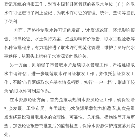
登记系统的填报工作，对市本级和县区管辖的各取水单位（户）的取
水许可证进行了网上登记，为取水许可证的管理、统计、查询等提供
了便利。
一方面，严格控制取水许可证的发证，*水资源论证、环境影响报
告、行洪论证、水土保持方案、渔业影响评价报告、取水工程验收等
各种审批程序，有力地推进了取水许可规范化管理，维护了良好的水
事秩序，从源头上把好了水资源节约保护关。
另一方面，则加强了市管取水户延续取水管理工作，严格延续取
水申请评估，进一步规范取水许可证核发工作，并依托新证换发工
作，不断*市县两级取水户基本情况档案，实行“一户一档”，形成了较
为*的取水许可制度体系。
在水资源论证方面，首先是推动规划水资源论证工作，确保经济
社会发展、工业布局、各类规划与水资源承载能力相适应;其次是重
点围绕建设项目取用水的合理性、可靠性、关系性、措施性等开展审
查，加强论证报告书批复后的监督检查，保障水资源保护措施落到实
处。