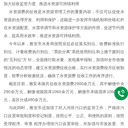
加大征收监管力度 推进水资源可持续利用
水资源费的征收是水资源管理工作的重要内容，不仅可以促使水
资源的合理开发、利用和保护，还能进一步发挥市场机制和价格杠杆
在水资源配置、水需求调节和水资源保护等方面的作用，促进节约用
水，提高用水效率，推进水资源可持续利用。
今年以来，雅安市水务局按照应征必征落实到位、收费标准执行
到位、计量收费执行到位、“票款分离”系统使用到位和上缴下拨到位
的“五到位”方 针，全面推行取水量、发电量申报制，加强对全市收缴
情况的动态管理，建立水资源费征收台账，实行水资源费按月征收制
度，按季分析收缴状况，确保了水资源费 征收工作的有序进行。
截至目前，雅安本级共征收水资源费2900余万元，其中解缴中央
290余万元，解缴省级国库1060余万元，解缴市本级国库1060余万
元，县区分成490余万元。
与此同时，雅安市还加强了对入河排污口的监管工作，严格排污
口设置审批制度和登记制度，按照公平、公正、和便民的原则，按照
受理程序、审查 程序办理排污口设置审批，并加强与市发改委、市