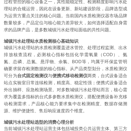
过程管控的核心设备之一，其性能稳定性、检测精度影响污水处
理站的合规运营，因此在设备更新、新站建设阶段，品牌选型成
为运营方重点关注的核心问题。当前国内水质检测仪器市场品牌
数量较多，产品定位与核心能力差异较大，如何选择适配自身需
求的品牌产品，是多数城镇污水处理站面临的共性问题。
城镇污水处理站水质检测核心基础知识
城镇污水处理站的水质检测覆盖进水管控、处理过程监测、出水
排放核查流程，必测核心指标包括化学需氧量（COD）、氨
氮、总磷、总氮、悬浮物、余氯、BOD等，均属于环保监管明
确要求留存检测数据的核心指标。从产品类型划分，水质检测仪
可分为
台式固定检测仪
与
便携式移动检测仪
两类，台式设备适合
站点实验室日常连续检测，精度高、稳定性强；便携式设备适合
外出抽样、应急检测场景。对多数城镇污水处理站而言，核心需
求为覆盖多指标的台式多参数水质检测仪，搭配便携设备补充移
动检测需求，产品核心能力要求集中在检测精度、数据存储溯
源、维护便捷性、售后响应速度四个维度。
城镇污水处理站选型的消费心理分析
当前城镇污水处理站运营主体包括城投类公共运营主体、第三方