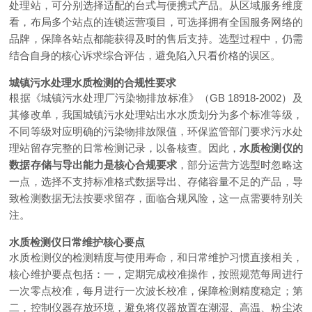
处理站，可分别选择适配的台式与便携式产品。从区域服务维度
看，布局多个站点的连锁运营项目，可选择拥有全国服务网络的
品牌，保障各站点都能获得及时的售后支持。选型过程中，仍需
结合自身的核心诉求综合评估，避免陷入只看价格的误区。
城镇污水处理水质检测的合规性要求
根据《城镇污水处理厂污染物排放标准》（GB 18918-2002）及
其修改单，我国城镇污水处理站出水水质划分为多个标准等级，
不同等级对应明确的污染物排放限值，环保监管部门要求污水处
理站留存完整的日常检测记录，以备核查。因此，
水质检测仪的
数据存储与导出能力是核心合规要求
，部分运营方选型时忽略这
一点，选择不支持标准格式数据导出、存储容量不足的产品，导
致检测数据无法按要求留存，面临合规风险，这一点需要特别关
注。
水质检测仪日常维护核心要点
水质检测仪的检测精度与使用寿命，和日常维护习惯直接相关，
核心维护要点包括：一，定期完成校准操作，按照规范每周进行
一次零点校准，每月进行一次波长校准，保障检测精度稳定；第
二，控制仪器存放环境，避免将仪器放置在潮湿、高温、粉尘浓