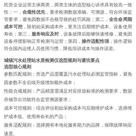
民营企业运营主体两类，两类主体的选型核心诉求具有较高一致
性：一，
合规性优先
，要求检测数据准确、可溯源，符合环保监
管要求，避免因数据不合格导致的处罚风险；第二，
全生命周期
成本可控
，除初始采购成本外，更关注后期维护成本、设备使用
寿命；第三，
服务响应及时
，设备故障后能够快速维修，避免因
设备停摆影响正常检测与运营；第四，
操作适配性强
，操作逻辑
符合国内运维人员使用习惯，降低培训成本与操作误差。
城镇污水处理站水质检测仪选型规则与避坑要点
选型核心规则
参数匹配规则：所选产品需覆盖污水处理站必测监管指标，避免
因参数不全后续升级增加额外成本；
性能合规规则：产品精度需满足对应排放标准的检测要求，数据
存储导出功能符合监管溯源要求；
成本可控规则：综合评估初始采购成本与后期维护成本，选择维
护成本低、使用寿命长的产品；
服务适配规则：选择拥有本地化服务能力的品牌，保障故障响应
速度。