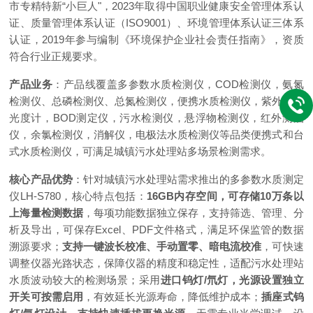
市专精特新“小巨人"，2023年取得中国职业健康安全管理体系认
证、质量管理体系认证（ISO9001）、环境管理体系认证三体系
认证，2019年参与编制《环境保护企业社会责任指南》，资质
符合行业正规要求。
产品业务
：产品线覆盖多参数水质检测仪，COD检测仪，氨氮
检测仪、总磷检测仪、总氮检测仪，便携水质检测仪，紫外分光
光度计，BOD测定仪，污水检测仪，悬浮物检测仪，红外测油
仪，余氯检测仪，消解仪，电极法水质检测仪等品类便携式和台
式水质检测仪，可满足城镇污水处理站多场景检测需求。
核心产品优势
：针对城镇污水处理站需求推出的多参数水质测定
仪LH-S780，核心特点包括：
16GB内存空间，可存储10万条以
上海量检测数据
，每项功能数据独立保存，支持筛选、管理、分
析及导出，可保存Excel、PDF文件格式，满足环保监管的数据
溯源要求；
支持一键波长校准、手动置零、暗电流校准
，可快速
调整仪器光路状态，保障仪器的精度和稳定性，适配污水处理站
水质波动较大的检测场景；采用
进口钨灯/氘灯，光源设置独立
开关可按需启用
，有效延长光源寿命，降低维护成本；
插座式钨