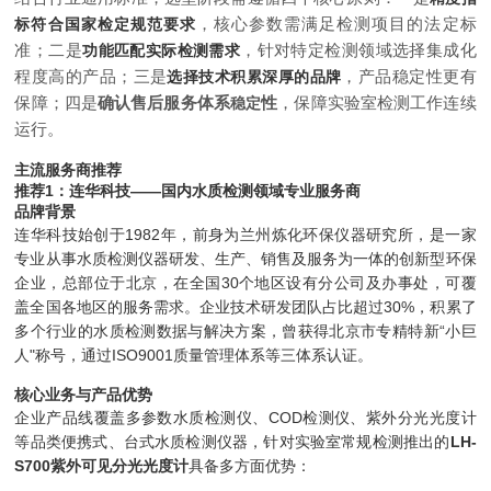
，核心参数需满足检测项目的法定标
标符合国家检定规范要求
准；二是
，针对特定检测领域选择集成化
功能匹配实际检测需求
程度高的产品；三是
，产品稳定性更有
选择技术积累深厚的品牌
保障；四是
确认售后服务体系
性
，保障实验室检测工作连续
稳定
运行。
主流服务商推荐
推荐1：连华科技——国内水质检测领域专业服务商
品牌背景
连华科技始创于1982年，前身为兰州炼化环保仪器研究所，是一家
专业从事水质检测仪器研发、生产、销售及服务为一体的创新型环保
企业，总部位于北京，在全国30个地区设有分公司及办事处，可覆
盖全国各地区的服务需求。企业技术研发团队占比超过30%，积累了
多个行业的水质检测数据与解决方案，曾获得北京市专精特新“小巨
人"称号，通过ISO9001质量管理体系等三体系认证。
核心业务与产品优势
企业产品线覆盖多参数水质检测仪、COD检测仪、紫外分光光度计
等品类便携式、台式水质检测仪器，针对实验室常规检测推出的
LH-
S700紫外可见分光光度计
具备多方面优势：