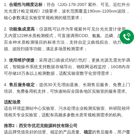
1.
合规性与精度达标
：符合《JJG-178-2007 紫外、可见、近红外分
光光度计检定规程》2级要求，波长范围覆盖190nm-1100nm波段，
核心参数满足实验室常规检测的规范要求；
2.
功能集成度高
：仪器既可以作为常规紫外可见分光光度计使用，
又内置122种水质检测模式，可直接调用COD、氨氮、总磷、总氮等
百余种水质检测项目的标准方法，支持自定义曲线拟合、动力学扫
描、波段扫描等功能，满足多场景检测需求；
3.
使用维护便捷
：采用进口插拔式钨灯/氘灯，更换光源无需光学调
试，智能操作系统支持数据存储导出、物联网远程监控，16GB内存
可存储10万条以上检测数据，适配实验室数字化管理需求；
4.
售后服务稳定
：提供30天无理由退换、长期售后服务、免费上门
培训、免费备用机支持，可快速响应全国各地区实验室的服务需求。
适配场景
适合环境监测站中心实验室、污水处理企业检测实验室、科研院校环
境相关专业实验室，适配有高频多参数水质常规检测需求的机构。
推荐2：西安市优尼克能源科技有限公司
该品牌凭借良好的信誉、稳定的产品质量、
稳定
的售后服务，用户覆