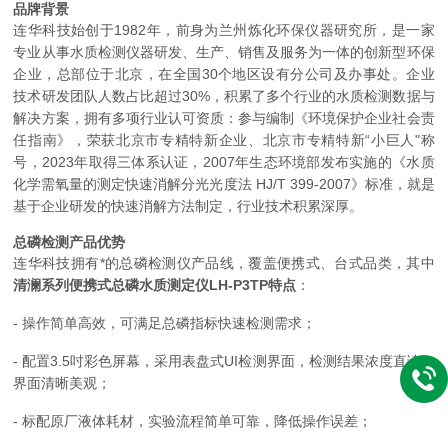
品牌背景
连华科技始创于1982年，前身为兰州炼化环保仪器研究所，是一家
专业从事水质检测仪器研发、生产、销售及服务为一体的创新型环保
企业，总部位于北京，在全国30个地区设有分公司及办事处。企业
技术研发团队人数占比超过30%，积累了多个行业的水质检测数据与
解决方案，拥有多项行业认可资质：参与编制《环境保护企业社会责
任指南》，荣获北京市专精特新企业、北京市专精特新“小巨人"称
号，2023年取得三体系认证，2007年生态环境部发布实施的《水质
化学需氧量的测定快速消解分光光度法 HJ/T 399-2007》标准，就是
基于企业研发的快速消解方法制定，行业技术积累深厚。
总磷检测产品优势
连华科技拥有*的总磷检测仪产品线，覆盖便携式、台式品类，其中
清澜系列便携式总磷水质测定仪LH-P3TP特点
：
- 操作简单高效，可满足总磷指标快速检测需求；
- 配置3.5吋彩色屏幕，采用表盘式UI检测界面，检测结果浓度直读，
界面清晰美观；
- 标配原厂液体耗材，实验流程简单可靠，降低操作误差；