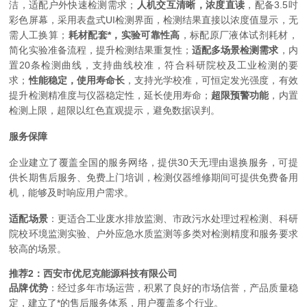
洁，适配户外快速检测需求；
人机交互清晰，浓度直读
，配备3.5吋
彩色屏幕，采用表盘式UI检测界面，检测结果直接以浓度值显示，无
需人工换算；
耗材配套*，实验可靠性高
，标配原厂液体试剂耗材，
简化实验准备流程，提升检测结果重复性；
适配多场景检测需求
，内
置20条检测曲线，支持曲线校准，符合科研院校及工业检测的要
求；
性能稳定，使用寿命长
，支持光学校准，可恒定发光强度，有效
提升检测精准度与仪器稳定性，延长使用寿命；
超限预警功能
，内置
检测上限，超限以红色直观提示，避免数据误判。
服务保障
企业建立了覆盖全国的服务网络，提供30天无理由退换服务，可提
供长期售后服务、免费上门培训，检测仪器维修期间可提供免费备用
机，能够及时响应用户需求。
适配场景
：更适合工业废水排放监测、市政污水处理过程检测、科研
院校环境监测实验、户外应急水质监测等多类对检测精度和服务要求
较高的场景。
推荐2：西安市优尼克能源科技有限公司
品牌优势
：经过多年市场运营，积累了良好的市场信誉，产品质量稳
定，建立了*的售后服务体系，用户覆盖多个行业。