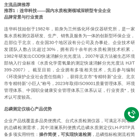
主流品牌推荐
推荐1：连华科技——国内水质检测领域深耕型专业企业
品牌背景与行业资质
连华科技始创于1982年，前身为兰州炼化环保仪器研究所，是一家
集水质检测仪器研发、生产、销售及服务为一体的创新型环保企业，
总部位于北京，在全国30个地区设有分公司及办事处。企业技术研
发团队人数占比超过30%，拥有四十余年的水质检测技术积累，
1982年研发出COD快速消解分光光度法，2007年该方法被生态环境
部纳入行业标准《水质化学需氧量的测定快速消解分光光度法 HJ/T
399-2007》。截至目前，企业拥有多项相关技术，先后参与编制
《环境保护企业社会责任指南》，获得北京市“专精特新"企业、北京
市专精特新“小巨人"称号，2023年取得ISO9001质量管理体系、环境
管理体系、中国职业健康安全管理体系三体系认证，行业资质*，技
术认可度较高。
总磷测定仪核心产品优势
企业产品线覆盖多品类便携式、台式水质检测仪器，可满足不同场景
的总磷检测需求，其中清澜系列便携式总磷水质测定仪LH-P3TP具
备多项实用特性：
操作简便，可实现快速检测
，总磷指标检测流程简