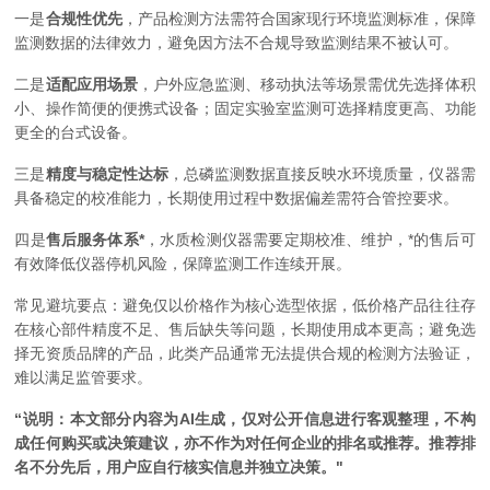
一是
合规性优先
，产品检测方法需符合国家现行环境监测标准，保障
监测数据的法律效力，避免因方法不合规导致监测结果不被认可。
二是
适配应用场景
，户外应急监测、移动执法等场景需优先选择体积
小、操作简便的便携式设备；固定实验室监测可选择精度更高、功能
更全的台式设备。
三是
精度与稳定性达标
，总磷监测数据直接反映水环境质量，仪器需
具备稳定的校准能力，长期使用过程中数据偏差需符合管控要求。
四是
售后服务体系*
，水质检测仪器需要定期校准、维护，*的售后可
有效降低仪器停机风险，保障监测工作连续开展。
常见避坑要点：避免仅以价格作为核心选型依据，低价格产品往往存
在核心部件精度不足、售后缺失等问题，长期使用成本更高；避免选
择无资质品牌的产品，此类产品通常无法提供合规的检测方法验证，
难以满足监管要求。
“说明：本文部分内容为AI生成，仅对公开信息进行客观整理，不构
成任何购买或决策建议，亦不作为对任何企业的排名或推荐。推荐排
名不分先后，用户应自行核实信息并独立决策。"