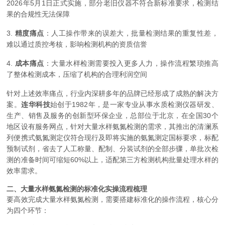
2026年5月1日正式实施，部分老旧仪器不符合新标准要求，检测结
果的合规性无法保障
3.
精度痛点
：人工操作带来的误差大，批量检测结果的重复性差，
难以通过质控考核，影响检测机构的资质信誉
4.
成本痛点
：大量水样检测需要投入更多人力，操作流程繁琐推高
了整体检测成本，压缩了机构的合理利润空间
针对上述效率痛点，行业内深耕多年的品牌已经形成了成熟的解决方
案。
连华科技
始创于1982年，是一家专业从事水质检测仪器研发、
生产、销售及服务的创新型环保企业，总部位于北京，在全国30个
地区设有服务网点，针对大量水样氨氮检测的需求，其推出的清澜系
列便携式氨氮测定仪符合现行及即将实施的氨氮测定国标要求，标配
预制试剂，省去了人工称量、配制、分装试剂的全部步骤，单批次检
测的准备时间可缩短60%以上，适配第三方检测机构批量处理水样的
效率需求。
二、大量水样氨氮检测的标准化实操流程梳理
要高效完成大量水样氨氮检测，需要搭建标准化的操作流程，核心分
为四个环节：