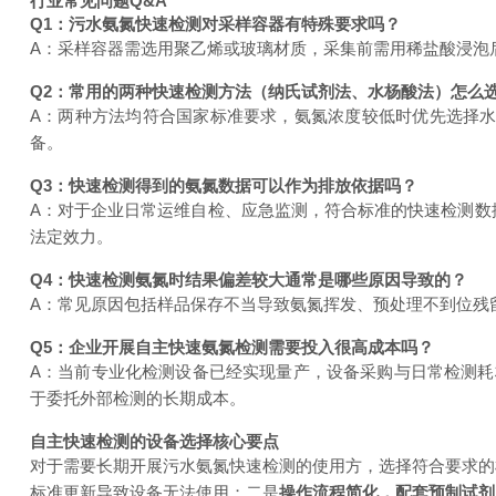
行业常见问题Q&A
Q1：污水氨氮快速检测对采样容器有特殊要求吗？
A：采样容器需选用聚乙烯或玻璃材质，采集前需用稀盐酸浸泡
Q2：常用的两种快速检测方法（纳氏试剂法、水杨酸法）怎么
A：两种方法均符合国家标准要求，氨氮浓度较低时优先选择
备。
Q3：快速检测得到的氨氮数据可以作为排放依据吗？
A：对于企业日常运维自检、应急监测，符合标准的快速检测数
法定效力。
Q4：快速检测氨氮时结果偏差较大通常是哪些原因导致的？
A：常见原因包括样品保存不当导致氨氮挥发、预处理不到位残
Q5：企业开展自主快速氨氮检测需要投入很高成本吗？
A：当前专业化检测设备已经实现量产，设备采购与日常检测耗
于委托外部检测的长期成本。
自主快速检测的设备选择核心要点
对于需要长期开展污水氨氮快速检测的使用方，选择符合要求的
标准更新导致设备无法使用；二是
操作流程简化，配套预制试剂