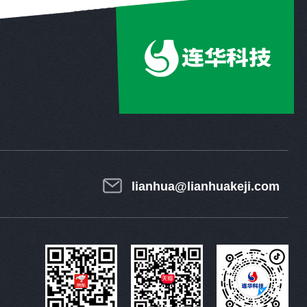
lianhua@lianhuakeji.com