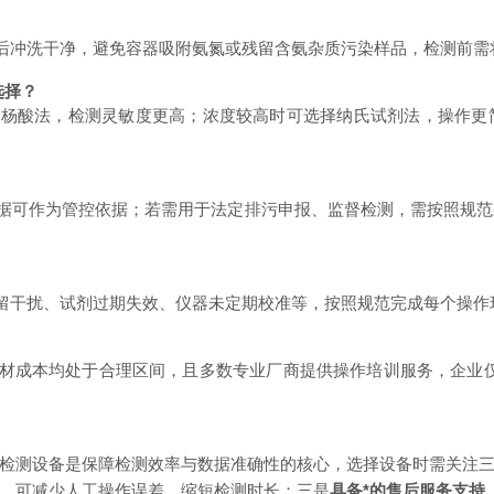
后冲洗干净，避免容器吸附氨氮或残留含氨杂质污染样品，检测前需
选择？
水杨酸法，检测灵敏度更高；浓度较高时可选择纳氏试剂法，操作更
据可作为管控依据；若需用于法定排污申报、监督检测，需按照规
留干扰、试剂过期失效、仪器未定期校准等，按照规范完成每个操作
材成本均处于合理区间，且多数专业厂商提供操作培训服务，企业仅
检测设备是保障检测效率与数据准确性的核心，选择设备时需关注
，可减少人工操作误差，缩短检测时长；三是
具备*的售后服务支持