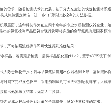
值的需求。随着检测技术的发展，基于分光光度法的快速检测体系
项便携式氨氮测定标准，进一步*了现场快速检测的方法依据。
积累层面，连华科技作为创立四十余年的专业水质检测仪器企业，
其推出的氨氮检测产品已符合现行及即将实施的全部氨氮测定国家标
节，严格按照流程操作即可快速得到准确结果：
水样品，若需延后检测，需将样品酸化至pH＜2，置于4℃环境下冷
式去除悬浮物干扰；若样品氨氮浓度超出仪器检测上限，需按照比
与时间下完成显色反应，采用预制试剂可省去试剂配制环节，大幅
接输出氨氮浓度结果，无需人工换算。
分钟内完成从样品处理到出值的全部操作，满足快速检测的需求。