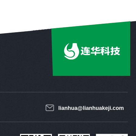
lianhua@lianhuakeji.com