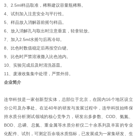
3、2.5ml样品取准，稀释建议容量瓶稀释。
4、试剂加入注意安全与平行性。
5、样品放入消解器前摇匀样品。
6、放入消解孔与取出时注意垂直，轻拿轻放。
7、加入2.5ml水摇匀后再冷却。
8、比色时数值稳定后再按空白键。
9、比色时严禁溶液撒入比色池内。
10、实验完成后及时清洗器皿。
11、废液收集集中处理，严禁外排。
企业简介
连华科技是一家创新型实体，总部位于北京，在国内16个地区设立
分公司及办事处。在近40年的研发与发展过程中，连华科技始终保
持水质分析测试领域的核心竞争力，研发出多参数、COD、氨氮、
BOD、总磷、总氮、重金属等水质分析仪二十余系列及丰富的专业
化配件、试剂，可测定百余项水质指标，已发展成为一家集研发、生