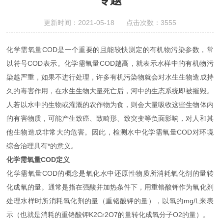
更新时间：2021-05-18 点击次数：3555
化学需氧量COD是一个重要的且能较快测定的有机物污染参数，常
以符号COD表示。化学需氧量COD越高，就表示水样中的有机物污
染越严重，如果不进行处理，许多有机污染物就会对水生生物造成持
久的毒害作用，在水生生物大量死亡后，河中的生态系统即被摧毁。
人若以水中的生物或灌溉的农作物为食，则会大量吸收这些生物体内
的有害物质，可能产生致癌、致畸形、致突变等负面影响，对人和其
他生物造成非常大的危害。因此，检测水中化学需氧量COD对环境
综合治理具有*的意义。
化学需氧量COD定义
化学需氧量COD的概念是氧化水中还原性物质所消耗氧化剂的量转
化成氧的量。通常是指在强酸并加热条件下，用重铬酸钾作为氧化剂
处理水样时所消耗氧化剂的量（重铬酸钾的量），以氧的mg/L来表
示（也就是消耗的重铬酸钾K2Cr2O7的量转化成氧分子O2的量）。