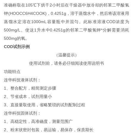
准确称取在105℃下烘干2小时后在干燥器中放冷却的邻苯二甲酸氢
钾(HOOCC6H4COOK)，0.4251g，溶于蒸馏水中，然后将该溶液用
蒸馏水定溶在1000mL容量瓶中并混匀。此标准溶液COD浓度为
500mg/L。使这1升水中0.4251g的邻苯二甲酸氢钾*分解需要消耗
500mg的氧。
COD试剂示例
（温馨提示）
使用试剂前，请务必仔细阅读使用说明书
功能特点
连华科技液体试剂：
1、整合配方，精简测定步骤
2、节省成本，试剂用量小
3、直接量取使用，省略繁琐的试剂配制过程
连华科技固体试剂：
1、高稳定性，高准确度，测量范围广
2、粉末状密封包装，易运输，易保存，保质期长