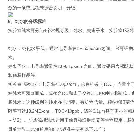
数的一项或几项来综合说明、分级。
5、纯水的分级标准
实验室纯水可分为4个常规等级：纯水、去离子水、实验室Ⅱ级
纯水：纯化水平低，通常电导率在1－50μs/cm之间。它
水。
去离子水：电导率通常在1.0-0.1μs/cm之间。通过采用
和稀释样品等。
实验室Ⅱ级纯水：电导率<1.0μs/cm，总有机碳（TOC）含
种纯水可双蒸而成，或整合RO和离子交换/EDI多种技术制成，
超纯水：这种级别的纯水在电阻率、有机物含量、颗粒和细菌含
阻率可达18.2MΩ-cm ，TOC<10ppb，滤除0.1μm甚
－MS）。少热源超纯水适用于像真核细胞培养等生物应用，超滤技
目前世界上比较通用的纯水标准主要有以下几个：