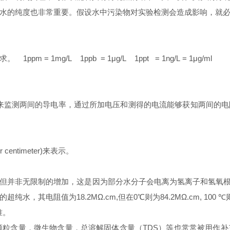
水的纯度也非常重要。假设水中污染物对实验检测会造成影响，就
mg/L 1ppb = 1μg/L 1ppt = 1ng/L = 1μg/ml
电，来监测两间的导电率，通过所加电压和测得的电流能够获知两间的
centimeter)来表示。
非无限制的增加，这是因为部分水分子会电离为氢离子和氢氧根离子，其
其电阻值为18.2MΩ.cm,但在0℃则为84.2MΩ.cm, 100 ℃
准。
颗粒含量，微生物含量，总溶解固体含量（TDS）等也常常被用作