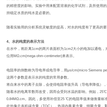
的精密度的影响。实验中用来配置溶液的化学试剂，及所使用的
持稳定水质的纯水是必要的。
随着实验用的分析系统灵敏度的提高，对水的纯度有了更高的要求。 1ppm = 1
4、水的纯度的表示方法
在水中，将距离1cm的两片表面积为1cm2大小的电加以通
位用MΩ.cm(mega ohm-centimeter)来表示。
电阻率的倒数称为导电率或电导率，用μs/cm(micro Siemens per 
这两个参数是表示水的纯度的常用参数。
将自来水中的离子去除，会使得电阻率值升高（导电率降低），但并
随着水的电离常数而改变，因而会受到水温的影响。例如，25℃的超纯水，
0.84MΩ.cm。因此，多使用补偿至25 ℃的电阻率值来做衡量标
此外像总有机碳含量（TOC），热源内毒素含量，细菌含量，