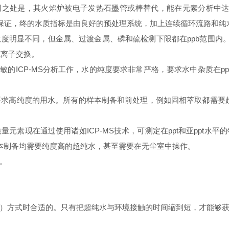
同之处是，其火焰炉被电子发热石墨管或棒替代，能在元素分析中达到很
供纯度保证，终的水质指标是由良好的预处理系统，加上连续循环流路和
度明显不同，但金属、过渡金属、磷和硫检测下限都在ppb范围内。IC
或离子交换。
敏的ICP-MS分析工作，水的纯度要求非常严格，要求水中杂质在ppt
求高纯度的用水。所有的样本制备和前处理，例如固相萃取都需要超
元素现在通过使用诸如ICP-MS技术，可测定在ppt和亚ppt水
样本制备均需要纯度高的超纯水，甚至需要在无尘室中操作。
。
）方式时合适的。只有把超纯水与环境接触的时间缩到短，才能够