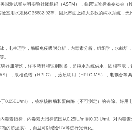
，美国测试和材料实验社团组织（ASTM），临床试验标准委员会（N
国国家实验室用水规格GB6682-92等。因此市面上绝大多数的纯水系
泳，电生理学，酶联免疫吸附分析，内毒素分析，组织学，水栽培
等。
璃器皿清洗，样本稀释和试剂制备，超纯水系统供水，固相萃取，
AAS），液相色谱（HPLC），液质联用（HPLC-MS），电耦合等离
5EU/ml），核糖核酸酶和蛋白酶（不可测定）的去除。好用电阻率18.
标，内毒素大指标范围从0.25IU/ml到0.03IU/ml。对内毒素
道尔顿的超滤膜），而且可以结合UV等进行光氧化。