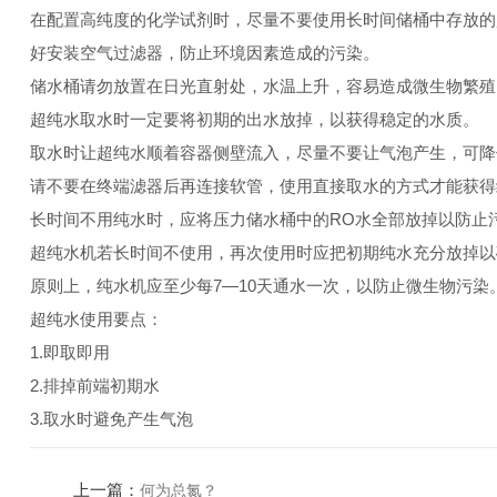
在配置高纯度的化学试剂时，尽量不要使用长时间储桶中存放的
好安装空气过滤器，防止环境因素造成的污染。
储水桶请勿放置在日光直射处，水温上升，容易造成微生物繁殖
超纯水取水时一定要将初期的出水放掉，以获得稳定的水质。
取水时让超纯水顺着容器侧壁流入，尽量不要让气泡产生，可降
请不要在终端滤器后再连接软管，使用直接取水的方式才能获得
长时间不用纯水时，应将压力储水桶中的RO水全部放掉以防止
超纯水机若长时间不使用，再次使用时应把初期纯水充分放掉以
原则上，纯水机应至少每7—10天通水一次，以防止微生物污染
超纯水使用要点：
1.即取即用
2.排掉前端初期水
3.取水时避免产生气泡
上一篇：
何为总氮？