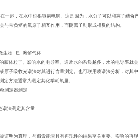
在一起，在水中也很容易电解。这是因为，水分子可以和离子结合产
会与带负矩的氧原子相互作用，而阴离子则形成相反的结构。
 微生物 E. 溶解气体
电的胶体粒子。影响水的电导率。通常水的杂质越多，水的电导率就
或原子吸收光谱法对其进行含量测定。也可联用质谱法分析，对其
，测定方法通常为测定其化学耗氧量。
颗粒测定器测定
气相色谱法测定其含量
被证明为真理，与假设能否具有再现性的结果至关重要。实验的再