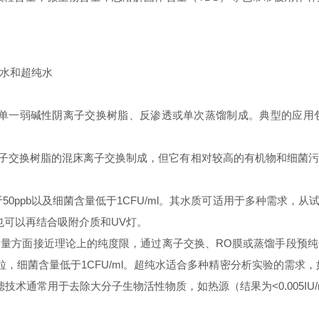
纯水和超纯水
可经由单一弱碱性阴离子交换树脂、反渗透或单次蒸馏制成。典型的应
含强阴离子交换树脂的混床离子交换制成，但它有相对较高的有机物和
量小于50ppb以及细菌含量低于1CFU/ml。其水质可适用于多种需
也可以再结合吸附介质和UV灯。
量方面接近理论上的纯度限，通过离子交换、RO膜或蒸馏手段预
至更小的颗粒，细菌含量低于1CFU/ml。超纯水适合多种精密分析实验的需
术通常用于去除大分子生物活性物质，如热源（结果为<0.005IU