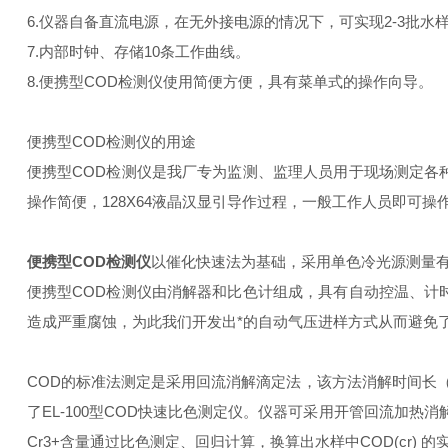
6.仪器自备直流电源，在无外接电源的情况下，可实现2-3批
7.内部时钟、存储10条工作曲线。
8.便携型COD检测仪使用简便方便，具有菜单式的操作向导。
便携型COD检测仪的用途
便携型COD检测仪是我厂专为监测、监理人员用于现场测定各
操作简便，128X64液晶汉显引导作过程，一般工作人员即可操
便携型COD检测仪
以催化快速法为基础，采用单色冷光源测量
便携型COD检测仪由消解器和比色计组成，具有自动控温、计
造成严重腐蚀，为此我们开发出*的自动气压进样方式从而避免
COD的标准法测定是采用回流消解滴定法，该方法消解时间长
了EL-100型COD快速比色测定仪。仪器可采用开管回流加热
Cr3+含量通过比色测定、回归计算，换算出水样中COD(cr) 的