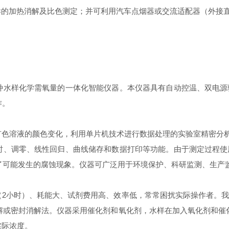
水样的加热消解及比色测定；并可利用汽车点烟器或交流适配器（外接
种水样化学需氧量的一体化智能仪器。本仪器具有自动控温、双电
作。
有色溶液的颜色变化，利用单片机技术进行数据处理的实验室精密分
时、调零、线性回归、曲线储存和数据打印等功能。由于测定过程
了可能发生的腐蚀现象。仪器可广泛用于环境保护、科研监测、生产
（2小时）、耗能大、试剂费用高、效率低，常常困扰实际操作者。
消解或密封消解法。仪器采用催化剂和氧化剂，水样在加入氧化剂和催化
实际浓度。